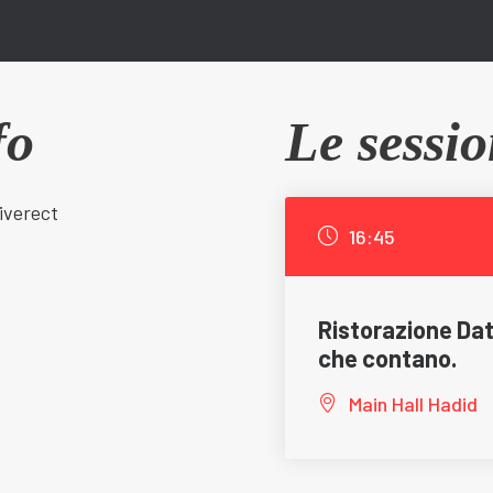
fo
Le sessio
iverect
16:45
Ristorazione Data
che contano.
Main Hall Hadid