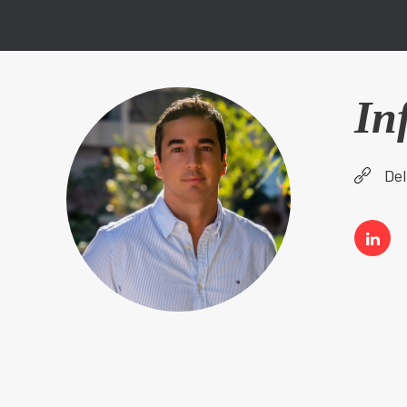
In
Del