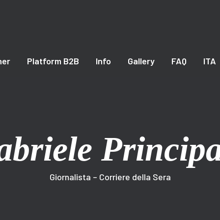
ner
Platform B2B
Info
Gallery
FAQ
ITA
briele Princip
Giornalista – Corriere della Sera