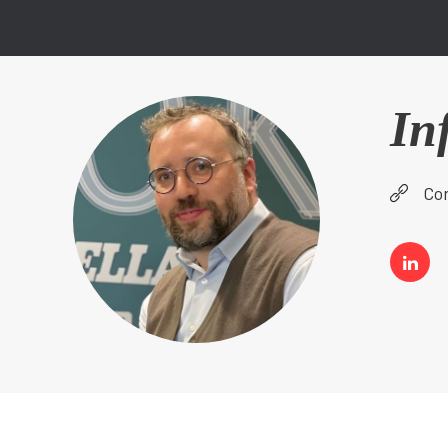
In
Cor