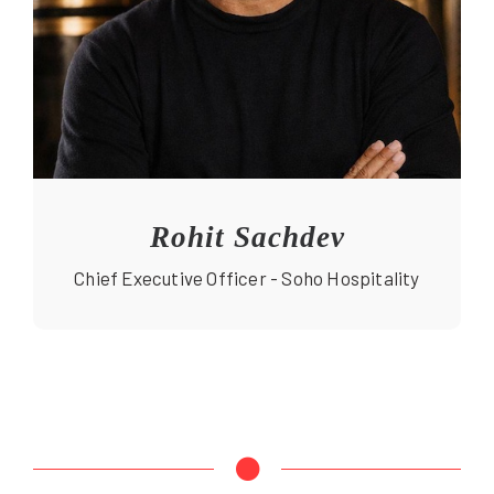
Claudia Campone
Founder & Director – THiRTYONE Design +
Management